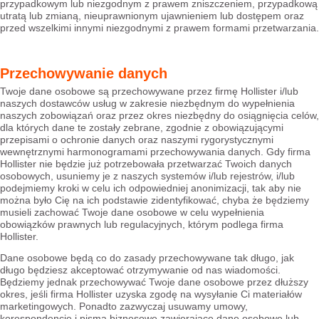
przypadkowym lub niezgodnym z prawem zniszczeniem, przypadkową
utratą lub zmianą, nieuprawnionym ujawnieniem lub dostępem oraz
przed wszelkimi innymi niezgodnymi z prawem formami przetwarzania.
Przechowywanie danych
Twoje dane osobowe są przechowywane przez firmę Hollister i/lub
naszych dostawców usług w zakresie niezbędnym do wypełnienia
naszych zobowiązań oraz przez okres niezbędny do osiągnięcia celów,
dla których dane te zostały zebrane, zgodnie z obowiązującymi
przepisami o ochronie danych oraz naszymi rygorystycznymi
wewnętrznymi harmonogramami przechowywania danych. Gdy firma
Hollister nie będzie już potrzebowała przetwarzać Twoich danych
osobowych, usuniemy je z naszych systemów i/lub rejestrów, i/lub
podejmiemy kroki w celu ich odpowiedniej anonimizacji, tak aby nie
można było Cię na ich podstawie zidentyfikować, chyba że będziemy
musieli zachować Twoje dane osobowe w celu wypełnienia
obowiązków prawnych lub regulacyjnych, którym podlega firma
Hollister.
Dane osobowe będą co do zasady przechowywane tak długo, jak
długo będziesz akceptować otrzymywanie od nas wiadomości.
Będziemy jednak przechowywać Twoje dane osobowe przez dłuższy
okres, jeśli firma Hollister uzyska zgodę na wysyłanie Ci materiałów
marketingowych. Ponadto zazwyczaj usuwamy umowy,
korespondencję i pisma biznesowe zawierające dane osobowe lub