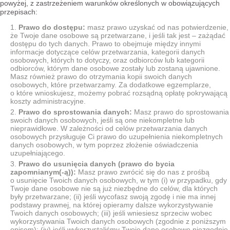
powyżej, z zastrzeżeniem warunków określonych w obowiązujących
przepisach:
Prawo do dostępu:
masz prawo uzyskać od nas potwierdzenie,
że Twoje dane osobowe są przetwarzane, i jeśli tak jest – zażądać
dostępu do tych danych. Prawo to obejmuje między innymi
informacje dotyczące celów przetwarzania, kategorii danych
osobowych, których to dotyczy, oraz odbiorców lub kategorii
odbiorców, którym dane osobowe zostały lub zostaną ujawnione.
Masz również prawo do otrzymania kopii swoich danych
osobowych, które przetwarzamy. Za dodatkowe egzemplarze,
o które wnioskujesz, możemy pobrać rozsądną opłatę pokrywającą
koszty administracyjne.
Prawo do sprostowania danych:
Masz prawo do sprostowania
swoich danych osobowych, jeśli są one niekompletne lub
nieprawidłowe. W zależności od celów przetwarzania danych
osobowych przysługuje Ci prawo do uzupełnienia niekompletnych
danych osobowych, w tym poprzez złożenie oświadczenia
uzupełniającego.
Prawo do usunięcia danych (prawo do bycia
zapomnianym(-ą)):
Masz prawo zwrócić się do nas z prośbą
o usunięcie Twoich danych osobowych, w tym (i) w przypadku, gdy
Twoje dane osobowe nie są już niezbędne do celów, dla których
były przetwarzane; (ii) jeśli wycofasz swoją zgodę i nie ma innej
podstawy prawnej, na której opieramy dalsze wykorzystywanie
Twoich danych osobowych; (iii) jeśli wniesiesz sprzeciw wobec
wykorzystywania Twoich danych osobowych (zgodnie z poniższym
opisem); (iv) jeśli wykorzystaliśmy Twoje dane osobowe niezgodnie