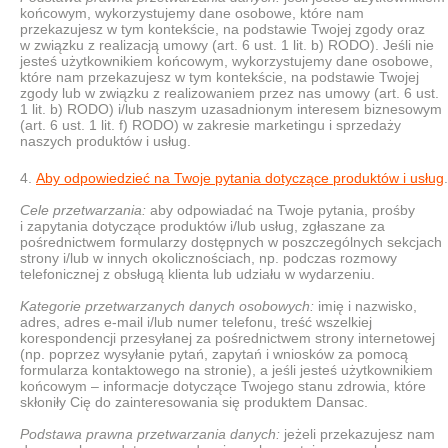
końcowym, wykorzystujemy dane osobowe, które nam
przekazujesz w tym kontekście, na podstawie Twojej zgody oraz
w związku z realizacją umowy (art. 6 ust. 1 lit. b) RODO). Jeśli nie
jesteś użytkownikiem końcowym, wykorzystujemy dane osobowe,
które nam przekazujesz w tym kontekście, na podstawie Twojej
zgody lub w związku z realizowaniem przez nas umowy (art. 6 ust.
1 lit. b) RODO) i/lub naszym uzasadnionym interesem biznesowym
(art. 6 ust. 1 lit. f) RODO) w zakresie marketingu i sprzedaży
naszych produktów i usług.
Aby odpowiedzieć na Twoje pytania dotyczące produktów i usług
.
Cele przetwarzania:
aby odpowiadać na Twoje pytania, prośby
i zapytania dotyczące produktów i/lub usług, zgłaszane za
pośrednictwem formularzy dostępnych w poszczególnych sekcjach
strony i/lub w innych okolicznościach, np. podczas rozmowy
telefonicznej z obsługą klienta lub udziału w wydarzeniu.
Kategorie przetwarzanych danych osobowych:
imię i nazwisko,
adres, adres e-mail i/lub numer telefonu, treść wszelkiej
korespondencji przesyłanej za pośrednictwem strony internetowej
(np. poprzez wysyłanie pytań, zapytań i wniosków za pomocą
formularza kontaktowego na stronie), a jeśli jesteś użytkownikiem
końcowym – informacje dotyczące Twojego stanu zdrowia, które
skłoniły Cię do zainteresowania się produktem Dansac.
Podstawa prawna przetwarzania danych:
jeżeli przekazujesz nam