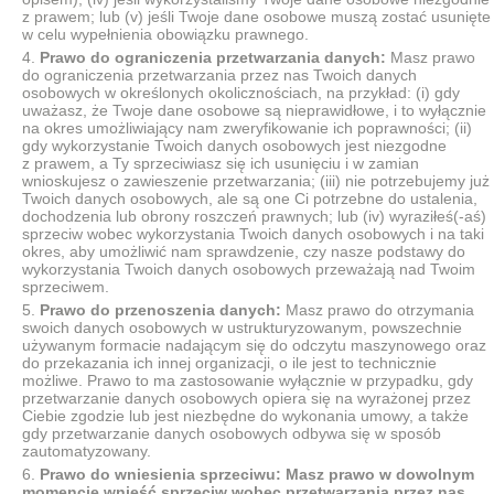
z prawem; lub (v) jeśli Twoje dane osobowe muszą zostać usunięte
w celu wypełnienia obowiązku prawnego.
Prawo do ograniczenia przetwarzania danych:
Masz prawo
do ograniczenia przetwarzania przez nas Twoich danych
osobowych w określonych okolicznościach, na przykład: (i) gdy
uważasz, że Twoje dane osobowe są nieprawidłowe, i to wyłącznie
na okres umożliwiający nam zweryfikowanie ich poprawności; (ii)
gdy wykorzystanie Twoich danych osobowych jest niezgodne
z prawem, a Ty sprzeciwiasz się ich usunięciu i w zamian
wnioskujesz o zawieszenie przetwarzania; (iii) nie potrzebujemy już
Twoich danych osobowych, ale są one Ci potrzebne do ustalenia,
dochodzenia lub obrony roszczeń prawnych; lub (iv) wyraziłeś(-aś)
sprzeciw wobec wykorzystania Twoich danych osobowych i na taki
okres, aby umożliwić nam sprawdzenie, czy nasze podstawy do
wykorzystania Twoich danych osobowych przeważają nad Twoim
sprzeciwem.
Prawo do przenoszenia danych:
Masz prawo do otrzymania
swoich danych osobowych w ustrukturyzowanym, powszechnie
używanym formacie nadającym się do odczytu maszynowego oraz
do przekazania ich innej organizacji, o ile jest to technicznie
możliwe. Prawo to ma zastosowanie wyłącznie w przypadku, gdy
przetwarzanie danych osobowych opiera się na wyrażonej przez
Ciebie zgodzie lub jest niezbędne do wykonania umowy, a także
gdy przetwarzanie danych osobowych odbywa się w sposób
zautomatyzowany.
Prawo do wniesienia sprzeciwu: Masz prawo w dowolnym
momencie wnieść sprzeciw wobec przetwarzania przez nas