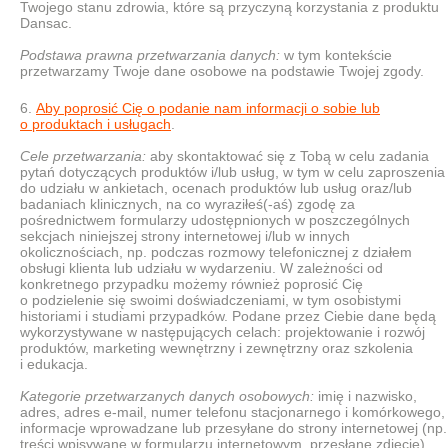
Twojego stanu zdrowia, które są przyczyną korzystania z produktu
Dansac.
Podstawa prawna przetwarzania danych:
w tym kontekście
przetwarzamy Twoje dane osobowe na podstawie Twojej zgody.
Aby poprosić Cię o podanie nam informacji o sobie lub
o produktach i usługach
.
Cele przetwarzania:
aby skontaktować się z Tobą w celu zadania
pytań dotyczących produktów i/lub usług, w tym w celu zaproszenia
do udziału w ankietach, ocenach produktów lub usług oraz/lub
badaniach klinicznych, na co wyraziłeś(-aś) zgodę za
pośrednictwem formularzy udostępnionych w poszczególnych
sekcjach niniejszej strony internetowej i/lub w innych
okolicznościach, np. podczas rozmowy telefonicznej z działem
obsługi klienta lub udziału w wydarzeniu. W zależności od
konkretnego przypadku możemy również poprosić Cię
o podzielenie się swoimi doświadczeniami, w tym osobistymi
historiami i studiami przypadków. Podane przez Ciebie dane będą
wykorzystywane w następujących celach: projektowanie i rozwój
produktów, marketing wewnętrzny i zewnętrzny oraz szkolenia
i edukacja.
Kategorie przetwarzanych danych osobowych:
imię i nazwisko,
adres, adres e-mail, numer telefonu stacjonarnego i komórkowego,
informacje wprowadzane lub przesyłane do strony internetowej (np.
treści wpisywane w formularzu internetowym, przesłane zdjęcie)