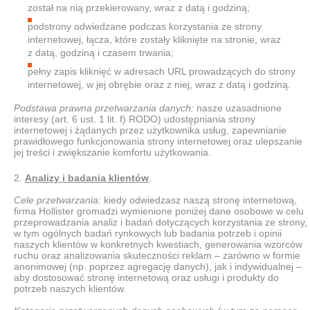
został na nią przekierowany, wraz z datą i godziną;
podstrony odwiedzane podczas korzystania ze strony
internetowej, łącza, które zostały kliknięte na stronie, wraz
z datą, godziną i czasem trwania;
pełny zapis kliknięć w adresach URL prowadzących do strony
internetowej, w jej obrębie oraz z niej, wraz z datą i godziną.
Podstawa prawna przetwarzania danych:
nasze uzasadnione
interesy (art. 6 ust. 1 lit. f) RODO) udostępniania strony
internetowej i żądanych przez użytkownika usług, zapewnianie
prawidłowego funkcjonowania strony internetowej oraz ulepszanie
jej treści i zwiększanie komfortu użytkowania.
Analizy i badania klientów
.
Cele przetwarzania:
kiedy odwiedzasz naszą stronę internetową,
firma Hollister gromadzi wymienione poniżej dane osobowe w celu
przeprowadzania analiz i badań dotyczących korzystania ze strony,
w tym ogólnych badań rynkowych lub badania potrzeb i opinii
naszych klientów w konkretnych kwestiach, generowania wzorców
ruchu oraz analizowania skuteczności reklam – zarówno w formie
anonimowej (np. poprzez agregację danych), jak i indywidualnej –
aby dostosować stronę internetową oraz usługi i produkty do
potrzeb naszych klientów.