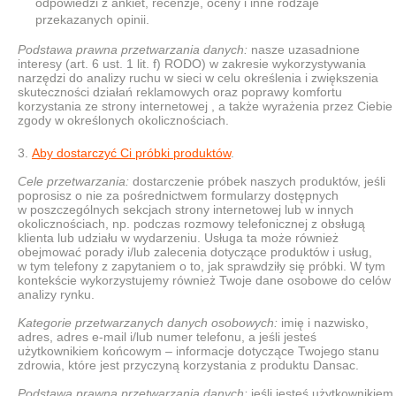
odpowiedzi z ankiet, recenzje, oceny i inne rodzaje
przekazanych opinii.
Podstawa prawna przetwarzania danych:
nasze uzasadnione
interesy (art. 6 ust. 1 lit. f) RODO) w zakresie wykorzystywania
narzędzi do analizy ruchu w sieci w celu określenia i zwiększenia
skuteczności działań reklamowych oraz poprawy komfortu
korzystania ze strony internetowej , a także wyrażenia przez Ciebie
zgody w określonych okolicznościach.
Aby dostarczyć Ci próbki produktów
.
Cele przetwarzania:
dostarczenie próbek naszych produktów, jeśli
poprosisz o nie za pośrednictwem formularzy dostępnych
w poszczególnych sekcjach strony internetowej lub w innych
okolicznościach, np. podczas rozmowy telefonicznej z obsługą
klienta lub udziału w wydarzeniu. Usługa ta może również
obejmować porady i/lub zalecenia dotyczące produktów i usług,
w tym telefony z zapytaniem o to, jak sprawdziły się próbki. W tym
kontekście wykorzystujemy również Twoje dane osobowe do celów
analizy rynku.
Kategorie przetwarzanych danych osobowych:
imię i nazwisko,
adres, adres e-mail i/lub numer telefonu, a jeśli jesteś
użytkownikiem końcowym – informacje dotyczące Twojego stanu
zdrowia, które jest przyczyną korzystania z produktu Dansac.
Podstawa prawna przetwarzania danych:
jeśli jesteś użytkownikiem