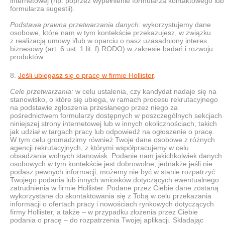
internetowej (np. poprzez wypełnienie formularza kontaktowego lub
formularza sugestii).
Podstawa prawna przetwarzania danych:
wykorzystujemy dane
osobowe, które nam w tym kontekście przekazujesz, w związku
z realizacją umowy i/lub w oparciu o nasz uzasadniony interes
biznesowy (art. 6 ust. 1 lit. f) RODO) w zakresie badań i rozwoju
produktów.
Jeśli ubiegasz się o pracę w firmie Hollister
.
Cele przetwarzania:
w celu ustalenia, czy kandydat nadaje się na
stanowisko, o które się ubiega, w ramach procesu rekrutacyjnego
na podstawie zgłoszenia przesłanego przez niego za
pośrednictwem formularzy dostępnych w poszczególnych sekcjach
niniejszej strony internetowej lub w innych okolicznościach, takich
jak udział w targach pracy lub odpowiedź na ogłoszenie o pracę.
W tym celu gromadzimy również Twoje dane osobowe z różnych
agencji rekrutacyjnych, z którymi współpracujemy w celu
obsadzania wolnych stanowisk. Podanie nam jakichkolwiek danych
osobowych w tym kontekście jest dobrowolne; jednakże jeśli nie
podasz pewnych informacji, możemy nie być w stanie rozpatrzyć
Twojego podania lub innych wniosków dotyczących ewentualnego
zatrudnienia w firmie Hollister. Podane przez Ciebie dane zostaną
wykorzystane do skontaktowania się z Tobą w celu przekazania
informacji o ofertach pracy i nowościach rynkowych dotyczących
firmy Hollister, a także – w przypadku złożenia przez Ciebie
podania o pracę – do rozpatrzenia Twojej aplikacji. Składając