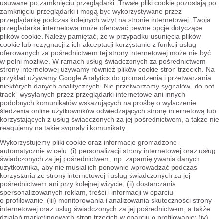
usuwane po zamknięciu przeglądarki. Trwałe pliki cookie pozostają po
zamknięciu przeglądarki i mogą być wykorzystywane przez
przeglądarkę podczas kolejnych wizyt na stronie internetowej. Twoja
przeglądarka internetowa może oferować pewne opcje dotyczące
plików cookie. Należy pamiętać, że w przypadku usunięcia plików
cookie lub rezygnacji z ich akceptacji korzystanie z funkcji usług
oferowanych za pośrednictwem tej strony internetowej może nie być
w pełni możliwe. W ramach usług świadczonych za pośrednictwem
strony internetowej używamy również plików cookie stron trzecich. Na
przykład używamy Google Analytics do gromadzenia i przetwarzania
niektórych danych analitycznych. Nie przetwarzamy sygnałów „do not
track” wysyłanych przez przeglądarki internetowe ani innych
podobnych komunikatów wskazujących na prośbę o wyłączenie
śledzenia online użytkowników odwiedzających stronę internetową lub
korzystających z usług świadczonych za jej pośrednictwem, a także nie
reagujemy na takie sygnały i komunikaty.
Wykorzystujemy pliki cookie oraz informacje gromadzone
automatycznie w celu: (i) personalizacji strony internetowej oraz usług
świadczonych za jej pośrednictwem, np. zapamiętywania danych
użytkownika, aby nie musiał ich ponownie wprowadzać podczas
korzystania ze strony internetowej i usług świadczonych za jej
pośrednictwem ani przy kolejnej wizycie; (ii) dostarczania
spersonalizowanych reklam, treści i informacji w oparciu
o profilowanie; (iii) monitorowania i analizowania skuteczności strony
internetowej oraz usług świadczonych za jej pośrednictwem, a także
działań marketingowych stron trzecich w oparciu o profilowanie; (iv)