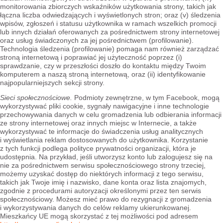
monitorowania zbiorczych wskaźników użytkowania strony, takich jak
łączna liczba odwiedzających i wyświetlonych stron; oraz (v) śledzenia
wpisów, zgłoszeń i statusu użytkownika w ramach wszelkich promocji
lub innych działań oferowanych za pośrednictwem strony internetowej
oraz usług świadczonych za jej pośrednictwem (profilowanie).
Technologia śledzenia (profilowanie) pomaga nam również zarządzać
stroną internetową i poprawiać jej użyteczność poprzez (i)
sprawdzanie, czy w przeszłości doszło do kontaktu między Twoim
komputerem a naszą stroną internetową, oraz (ii) identyfikowanie
najpopularniejszych sekcji strony.
Sieci społecznościowe.
Podmioty zewnętrzne, w tym Facebook, mogą
wykorzystywać pliki cookie, sygnały nawigacyjne i inne technologie
przechowywania danych w celu gromadzenia lub odbierania informacji
ze strony internetowej oraz innych miejsc w Internecie, a także
wykorzystywać te informacje do świadczenia usług analitycznych
i wyświetlania reklam dostosowanych do użytkownika. Korzystanie
z tych funkcji podlega polityce prywatności organizacji, która je
udostępnia. Na przykład, jeśli utworzysz konto lub zalogujesz się na
nie za pośrednictwem serwisu społecznościowego strony trzeciej,
możemy uzyskać dostęp do niektórych informacji z tego serwisu,
takich jak Twoje imię i nazwisko, dane konta oraz lista znajomych,
zgodnie z procedurami autoryzacji określonymi przez ten serwis
społecznościowy. Możesz mieć prawo do rezygnacji z gromadzenia
i wykorzystywania danych do celów reklamy ukierunkowanej.
Mieszkańcy UE mogą skorzystać z tej możliwości pod adresem