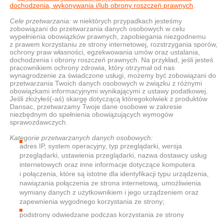
dochodzenia, wykonywania i/lub obrony roszczeń prawnych
.
Cele przetwarzania:
w niektórych przypadkach jesteśmy
zobowiązani do przetwarzania danych osobowych w celu
wypełnienia obowiązków prawnych, zapobiegania niezgodnemu
z prawem korzystaniu ze strony internetowej, rozstrzygania sporów,
ochrony praw własności, egzekwowania umów oraz ustalania,
dochodzenia i obrony roszczeń prawnych. Na przykład, jeśli jesteś
pracownikiem ochrony zdrowia, który otrzymał od nas
wynagrodzenie za świadczone usługi, możemy być zobowiązani do
przetwarzania Twoich danych osobowych w związku z różnymi
obowiązkami informacyjnymi wynikającymi z ustawy podatkowej.
Jeśli złożyłeś(-aś) skargę dotyczącą któregokolwiek z produktów
Dansac, przetwarzamy Twoje dane osobowe w zakresie
niezbędnym do spełnienia obowiązujących wymogów
sprawozdawczych.
Kategorie przetwarzanych danych osobowych:
adres IP, system operacyjny, typ przeglądarki, wersja
przeglądarki, ustawienia przeglądarki, nazwa dostawcy usług
internetowych oraz inne informacje dotyczące komputera
i połączenia, które są istotne dla identyfikacji typu urządzenia,
nawiązania połączenia ze strona internetową, umożliwienia
wymiany danych z użytkownikiem i jego urządzeniem oraz
zapewnienia wygodnego korzystania ze strony;
podstrony odwiedzane podczas korzystania ze strony