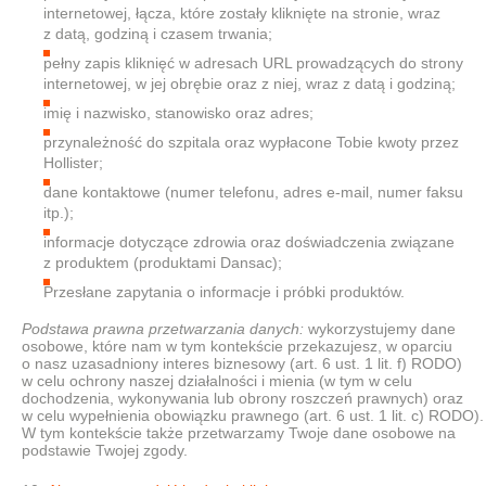
internetowej, łącza, które zostały kliknięte na stronie, wraz
z datą, godziną i czasem trwania;
pełny zapis kliknięć w adresach URL prowadzących do strony
internetowej, w jej obrębie oraz z niej, wraz z datą i godziną;
imię i nazwisko, stanowisko oraz adres;
przynależność do szpitala oraz wypłacone Tobie kwoty przez
Hollister;
dane kontaktowe (numer telefonu, adres e-mail, numer faksu
itp.);
informacje dotyczące zdrowia oraz doświadczenia związane
z produktem (produktami Dansac);
Przesłane zapytania o informacje i próbki produktów.
Podstawa prawna przetwarzania danych:
wykorzystujemy dane
osobowe, które nam w tym kontekście przekazujesz, w oparciu
o nasz uzasadniony interes biznesowy (art. 6 ust. 1 lit. f) RODO)
w celu ochrony naszej działalności i mienia (w tym w celu
dochodzenia, wykonywania lub obrony roszczeń prawnych) oraz
w celu wypełnienia obowiązku prawnego (art. 6 ust. 1 lit. c) RODO).
W tym kontekście także przetwarzamy Twoje dane osobowe na
podstawie Twojej zgody.