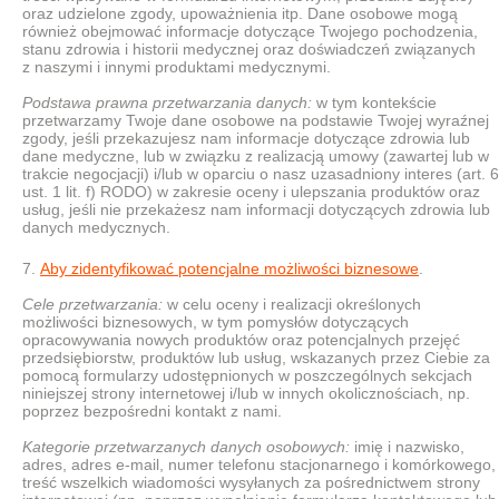
oraz udzielone zgody, upoważnienia itp. Dane osobowe mogą
również obejmować informacje dotyczące Twojego pochodzenia,
stanu zdrowia i historii medycznej oraz doświadczeń związanych
z naszymi i innymi produktami medycznymi.
Podstawa prawna przetwarzania danych:
w tym kontekście
przetwarzamy Twoje dane osobowe na podstawie Twojej wyraźnej
zgody, jeśli przekazujesz nam informacje dotyczące zdrowia lub
dane medyczne, lub w związku z realizacją umowy (zawartej lub w
trakcie negocjacji) i/lub w oparciu o nasz uzasadniony interes (art. 6
ust. 1 lit. f) RODO) w zakresie oceny i ulepszania produktów oraz
usług, jeśli nie przekażesz nam informacji dotyczących zdrowia lub
danych medycznych.
Aby zidentyfikować potencjalne możliwości biznesowe
.
Cele przetwarzania:
w celu oceny i realizacji określonych
możliwości biznesowych, w tym pomysłów dotyczących
opracowywania nowych produktów oraz potencjalnych przejęć
przedsiębiorstw, produktów lub usług, wskazanych przez Ciebie za
pomocą formularzy udostępnionych w poszczególnych sekcjach
niniejszej strony internetowej i/lub w innych okolicznościach, np.
poprzez bezpośredni kontakt z nami.
Kategorie przetwarzanych danych osobowych:
imię i nazwisko,
adres, adres e-mail, numer telefonu stacjonarnego i komórkowego,
treść wszelkich wiadomości wysyłanych za pośrednictwem strony