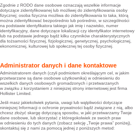
Zgodnie z RODO dane osobowe oznaczają wszelkie informacje
dotyczące zidentyfikowanej lub możliwej do zidentyfikowania osoby
fizycznej; osoba fizyczna możliwa do zidentyfikowania to taka, którą
można zidentyfikować bezpośrednio lub pośrednio, w szczególności
na podstawie identyfikatora takiego jak imię i nazwisko, numer
identyfikacyjny, dane dotyczące lokalizacji czy identyfikator internetowy
lub na podstawie jednego bądź kilku czynników charakterystycznych
dla tożsamości fizycznej, fizjologicznej, genetycznej, psychologicznej,
ekonomicznej, kulturowej lub społecznej tej osoby fizycznej.
Administrator danych i dane kontaktowe
Administratorem danych (czyli podmiotem określającym cel, w jakim
przetwarzane są dane osobowe użytkownika) w odniesieniu do
wszelkich danych osobowych gromadzonych i przetwarzanych
w związku z korzystaniem z niniejszej strony internetowej jest firma
Hollister Limited.
Jeśli masz jakiekolwiek pytania, uwagi lub wątpliwości dotyczące
niniejszej Informacji o ochronie prywatności bądź związane z nią, albo
chcesz złożyć skargę dotyczącą sposobu, w jaki przetwarzamy Twoje
dane osobowe, lub skorzystać z któregokolwiek ze swoich praw
w odniesieniu do tych danych (zobacz sekcję „Twoje prawa” poniżej),
skontaktuj się z nami za pomocą jednej z poniższych metod: