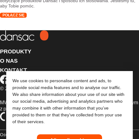
dotyczące produktów Dansac i sposobu ich stosowania. Jesteśmy tu,
aby Tobie pomóc.
POŁĄCZ SIĘ
PRODUKTY
O NAS
KONTAKT
We use cookies to personalise content and ads, to
provide social media features and to analyse our traffic.
© 2026 Dansac A/S. Wszelkie prawa zastrzeżone.
We also share information about your use of our site with
our social media, advertising and analytics partners who
MWyroby medyczne sprzedawane w UE są oznaczone jednym
may combine it with other information that you’ve
z poniższych symboli, zależnie od okoliczności
provided to them or that they’ve collected from your use
of their services.
Oświadczenie dotyczące praw autorskich
Polityka prywatności