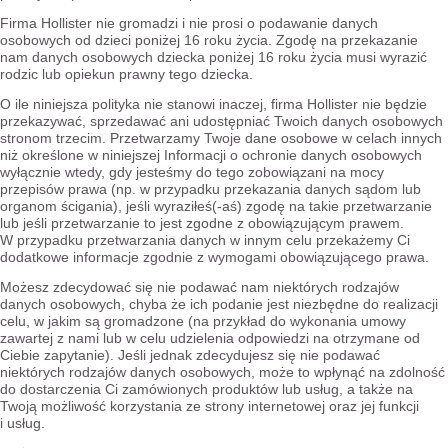
Firma Hollister nie gromadzi i nie prosi o podawanie danych
osobowych od dzieci poniżej 16 roku życia. Zgodę na przekazanie
nam danych osobowych dziecka poniżej 16 roku życia musi wyrazić
rodzic lub opiekun prawny tego dziecka.
O ile niniejsza polityka nie stanowi inaczej, firma Hollister nie będzie
przekazywać, sprzedawać ani udostępniać Twoich danych osobowych
stronom trzecim. Przetwarzamy Twoje dane osobowe w celach innych
niż określone w niniejszej Informacji o ochronie danych osobowych
wyłącznie wtedy, gdy jesteśmy do tego zobowiązani na mocy
przepisów prawa (np. w przypadku przekazania danych sądom lub
organom ścigania), jeśli wyraziłeś(-aś) zgodę na takie przetwarzanie
lub jeśli przetwarzanie to jest zgodne z obowiązującym prawem.
W przypadku przetwarzania danych w innym celu przekażemy Ci
dodatkowe informacje zgodnie z wymogami obowiązującego prawa.
Możesz zdecydować się nie podawać nam niektórych rodzajów
danych osobowych, chyba że ich podanie jest niezbędne do realizacji
celu, w jakim są gromadzone (na przykład do wykonania umowy
zawartej z nami lub w celu udzielenia odpowiedzi na otrzymane od
Ciebie zapytanie). Jeśli jednak zdecydujesz się nie podawać
niektórych rodzajów danych osobowych, może to wpłynąć na zdolność
do dostarczenia Ci zamówionych produktów lub usług, a także na
Twoją możliwość korzystania ze strony internetowej oraz jej funkcji
i usług.