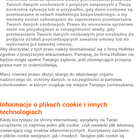
Twoich danych osobowych z przyczyn związanych z Twoją
konkretną sytuacją lub w przypadku, gdy dane osobowe są
przetwarzane w celach marketingu bezpośredniego, a my
możemy zostać zobowiązani do zaprzestania przetwarzania
Twoich danych osobowych. Prawo do wniesienia sprzeciwu
może nie przysługiwać w szczególności wtedy, gdy
przetwarzanie Twoich danych osobowych jest niezbędne do
podjęcia działań poprzedzających zawarcie umowy lub do
wykonania już zawartej umowy.
Aby skorzystać z tych praw, należy skontaktować się z firmą Hollister
zgodnie z powyższymi wskazówkami. Pamiętaj, że firma Hollister nie
będzie mogła spełnić Twojego żądania, jeśli obowiązujące przepisy
prawa nam to uniemożliwiają.
Masz również prawo złożyć skargę do właściwego organu
nadzorczego ds. ochrony danych, w szczególności w państwie
członkowskim, w którym znajduje się miejsce Twojego zamieszkania.
Informacje o plikach cookie i innych
technologiach
Kiedy korzystasz ze strony internetowej, wysyłamy na Twoje
urządzenie co najmniej jeden plik cookie, czyli niewielki plik tekstowy,
zawierający ciąg znaków alfanumerycznych. Korzystamy zarówno
z plików cookie sesyjnych, jak i trwałych. Sesyjne pliki cookie są