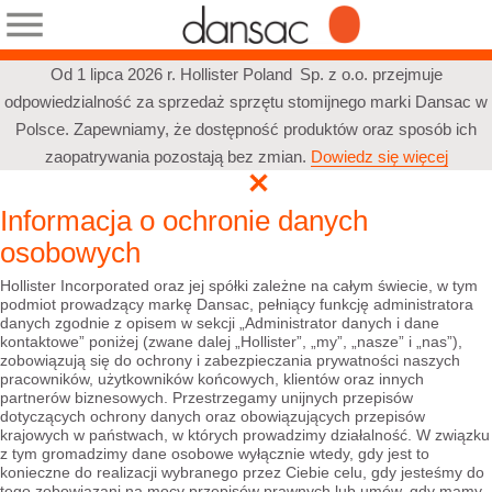
Od 1 lipca 2026 r. Hollister Poland Sp. z o.o. przejmuje
odpowiedzialność za sprzedaż sprzętu stomijnego marki Dansac w
Polsce. Zapewniamy, że dostępność produktów oraz sposób ich
zaopatrywania pozostają bez zmian.
Dowiedz się więcej
Informacja o ochronie danych
osobowych
Hollister Incorporated oraz jej spółki zależne na całym świecie, w tym
podmiot prowadzący markę Dansac, pełniący funkcję administratora
danych zgodnie z opisem w sekcji „Administrator danych i dane
kontaktowe” poniżej (zwane dalej „Hollister”, „my”, „nasze” i „nas”),
zobowiązują się do ochrony i zabezpieczania prywatności naszych
pracowników, użytkowników końcowych, klientów oraz innych
partnerów biznesowych. Przestrzegamy unijnych przepisów
dotyczących ochrony danych oraz obowiązujących przepisów
krajowych w państwach, w których prowadzimy działalność. W związku
z tym gromadzimy dane osobowe wyłącznie wtedy, gdy jest to
konieczne do realizacji wybranego przez Ciebie celu, gdy jesteśmy do
tego zobowiązani na mocy przepisów prawnych lub umów, gdy mamy