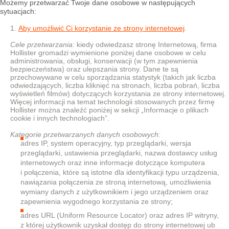
Możemy przetwarzać Twoje dane osobowe w następujących
sytuacjach:
Aby umożliwić Ci korzystanie ze strony internetowej
.
Cele przetwarzania:
kiedy odwiedzasz stronę Internetową, firma
Hollister gromadzi wymienione poniżej dane osobowe w celu
administrowania, obsługi, konserwacji (w tym zapewnienia
bezpieczeństwa) oraz ulepszania strony. Dane te są
przechowywane w celu sporządzania statystyk (takich jak liczba
odwiedzających, liczba kliknięć na stronach, liczba pobrań, liczba
wyświetleń filmów) dotyczących korzystania ze strony internetowej.
Więcej informacji na temat technologii stosowanych przez firmę
Hollister można znaleźć poniżej w sekcji „Informacje o plikach
cookie i innych technologiach”.
Kategorie przetwarzanych danych osobowych:
adres IP, system operacyjny, typ przeglądarki, wersja
przeglądarki, ustawienia przeglądarki, nazwa dostawcy usług
internetowych oraz inne informacje dotyczące komputera
i połączenia, które są istotne dla identyfikacji typu urządzenia,
nawiązania połączenia ze stroną internetową, umożliwienia
wymiany danych z użytkownikiem i jego urządzeniem oraz
zapewnienia wygodnego korzystania ze strony;
adres URL (Uniform Resource Locator) oraz adres IP witryny,
z której użytkownik uzyskał dostęp do strony internetowej ub