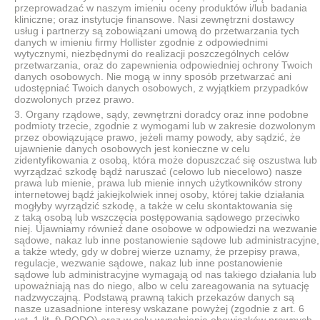
przeprowadzać w naszym imieniu oceny produktów i/lub badania
kliniczne; oraz instytucje finansowe. Nasi zewnętrzni dostawcy
usług i partnerzy są zobowiązani umową do przetwarzania tych
danych w imieniu firmy Hollister zgodnie z odpowiednimi
wytycznymi, niezbędnymi do realizacji poszczególnych celów
przetwarzania, oraz do zapewnienia odpowiedniej ochrony Twoich
danych osobowych. Nie mogą w inny sposób przetwarzać ani
udostępniać Twoich danych osobowych, z wyjątkiem przypadków
dozwolonych przez prawo.
Organy rządowe, sądy, zewnętrzni doradcy oraz inne podobne
podmioty trzecie, zgodnie z wymogami lub w zakresie dozwolonym
przez obowiązujące prawo, jeżeli mamy powody, aby sądzić, że
ujawnienie danych osobowych jest konieczne w celu
zidentyfikowania z osobą, która może dopuszczać się oszustwa lub
wyrządzać szkodę bądź naruszać (celowo lub niecelowo) nasze
prawa lub mienie, prawa lub mienie innych użytkowników strony
internetowej bądź jakiejkolwiek innej osoby, której takie działania
mogłyby wyrządzić szkodę, a także w celu skontaktowania się
z taką osobą lub wszczęcia postępowania sądowego przeciwko
niej. Ujawniamy również dane osobowe w odpowiedzi na wezwanie
sądowe, nakaz lub inne postanowienie sądowe lub administracyjne,
a także wtedy, gdy w dobrej wierze uznamy, że przepisy prawa,
regulacje, wezwanie sądowe, nakaz lub inne postanowienie
sądowe lub administracyjne wymagają od nas takiego działania lub
upoważniają nas do niego, albo w celu zareagowania na sytuację
nadzwyczajną. Podstawą prawną takich przekazów danych są
nasze uzasadnione interesy wskazane powyżej (zgodnie z art. 6