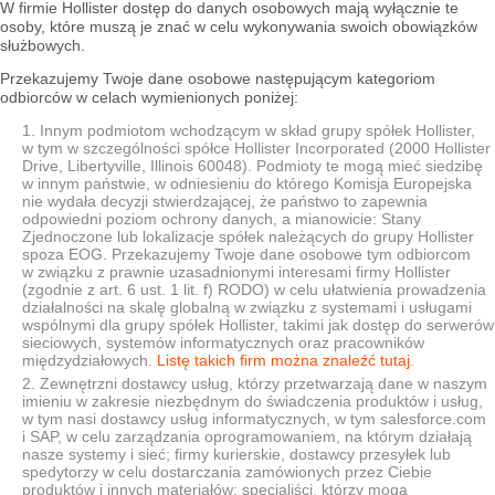
W firmie Hollister dostęp do danych osobowych mają wyłącznie te
osoby, które muszą je znać w celu wykonywania swoich obowiązków
służbowych.
Przekazujemy Twoje dane osobowe następującym kategoriom
odbiorców w celach wymienionych poniżej:
Innym podmiotom wchodzącym w skład grupy spółek Hollister,
w tym w szczególności spółce Hollister Incorporated (2000 Hollister
Drive, Libertyville, Illinois 60048). Podmioty te mogą mieć siedzibę
w innym państwie, w odniesieniu do którego Komisja Europejska
nie wydała decyzji stwierdzającej, że państwo to zapewnia
odpowiedni poziom ochrony danych, a mianowicie: Stany
Zjednoczone lub lokalizacje spółek należących do grupy Hollister
spoza EOG. Przekazujemy Twoje dane osobowe tym odbiorcom
w związku z prawnie uzasadnionymi interesami firmy Hollister
(zgodnie z art. 6 ust. 1 lit. f) RODO) w celu ułatwienia prowadzenia
działalności na skalę globalną w związku z systemami i usługami
wspólnymi dla grupy spółek Hollister, takimi jak dostęp do serwerów
sieciowych, systemów informatycznych oraz pracowników
międzydziałowych.
Listę takich firm można znaleźć tutaj
.
Zewnętrzni dostawcy usług, którzy przetwarzają dane w naszym
imieniu w zakresie niezbędnym do świadczenia produktów i usług,
w tym nasi dostawcy usług informatycznych, w tym salesforce.com
i SAP, w celu zarządzania oprogramowaniem, na którym działają
nasze systemy i sieć; firmy kurierskie, dostawcy przesyłek lub
spedytorzy w celu dostarczania zamówionych przez Ciebie
produktów i innych materiałów; specjaliści, którzy mogą