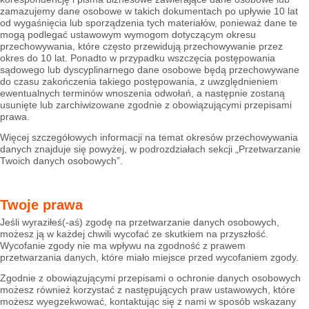
zamazujemy dane osobowe w takich dokumentach po upływie 10 lat
od wygaśnięcia lub sporządzenia tych materiałów, ponieważ dane te
mogą podlegać ustawowym wymogom dotyczącym okresu
przechowywania, które często przewidują przechowywanie przez
okres do 10 lat. Ponadto w przypadku wszczęcia postępowania
sądowego lub dyscyplinarnego dane osobowe będą przechowywane
do czasu zakończenia takiego postępowania, z uwzględnieniem
ewentualnych terminów wnoszenia odwołań, a następnie zostaną
usunięte lub zarchiwizowane zgodnie z obowiązującymi przepisami
prawa.
Więcej szczegółowych informacji na temat okresów przechowywania
danych znajduje się powyżej, w podrozdziałach sekcji „Przetwarzanie
Twoich danych osobowych”.
Twoje prawa
Jeśli wyraziłeś(-aś) zgodę na przetwarzanie danych osobowych,
możesz ją w każdej chwili wycofać ze skutkiem na przyszłość.
Wycofanie zgody nie ma wpływu na zgodność z prawem
przetwarzania danych, które miało miejsce przed wycofaniem zgody.
Zgodnie z obowiązującymi przepisami o ochronie danych osobowych
możesz również korzystać z następujących praw ustawowych, które
możesz wyegzekwować, kontaktując się z nami w sposób wskazany