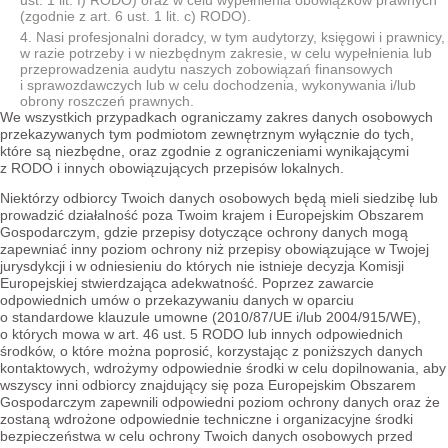
ust. 1 lit. f) RODO) oraz w celu wypełnienia obowiązków prawnych
(zgodnie z art. 6 ust. 1 lit. c) RODO).
Nasi profesjonalni doradcy, w tym audytorzy, księgowi i prawnicy,
w razie potrzeby i w niezbędnym zakresie, w celu wypełnienia lub
przeprowadzenia audytu naszych zobowiązań finansowych
i sprawozdawczych lub w celu dochodzenia, wykonywania i/lub
obrony roszczeń prawnych.
We wszystkich przypadkach ograniczamy zakres danych osobowych
przekazywanych tym podmiotom zewnętrznym wyłącznie do tych,
które są niezbędne, oraz zgodnie z ograniczeniami wynikającymi
z RODO i innych obowiązujących przepisów lokalnych.
Niektórzy odbiorcy Twoich danych osobowych będą mieli siedzibę lub
prowadzić działalność poza Twoim krajem i Europejskim Obszarem
Gospodarczym, gdzie przepisy dotyczące ochrony danych mogą
zapewniać inny poziom ochrony niż przepisy obowiązujące w Twojej
jurysdykcji i w odniesieniu do których nie istnieje decyzja Komisji
Europejskiej stwierdzająca adekwatność. Poprzez zawarcie
odpowiednich umów o przekazywaniu danych w oparciu
o standardowe klauzule umowne (2010/87/UE i/lub 2004/915/WE),
o których mowa w art. 46 ust. 5 RODO lub innych odpowiednich
środków, o które można poprosić, korzystając z poniższych danych
kontaktowych, wdrożymy odpowiednie środki w celu dopilnowania, aby
wszyscy inni odbiorcy znajdujący się poza Europejskim Obszarem
Gospodarczym zapewnili odpowiedni poziom ochrony danych oraz że
zostaną wdrożone odpowiednie techniczne i organizacyjne środki
bezpieczeństwa w celu ochrony Twoich danych osobowych przed