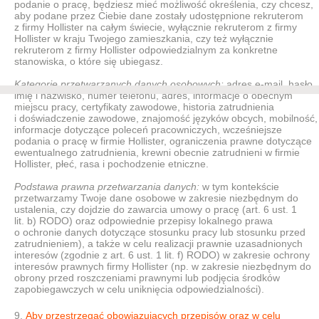
podanie o pracę, będziesz mieć możliwość określenia, czy chcesz,
aby podane przez Ciebie dane zostały udostępnione rekruterom
z firmy Hollister na całym świecie, wyłącznie rekruterom z firmy
Hollister w kraju Twojego zamieszkania, czy też wyłącznie
rekruterom z firmy Hollister odpowiedzialnym za konkretne
stanowiska, o które się ubiegasz.
Kategorie przetwarzanych danych osobowych:
adres e-mail, hasło,
imię i nazwisko, numer telefonu, adres, informacje o obecnym
miejscu pracy, certyfikaty zawodowe, historia zatrudnienia
i doświadczenie zawodowe, znajomość języków obcych, mobilność,
informacje dotyczące poleceń pracowniczych, wcześniejsze
podania o pracę w firmie Hollister, ograniczenia prawne dotyczące
ewentualnego zatrudnienia, krewni obecnie zatrudnieni w firmie
Hollister, płeć, rasa i pochodzenie etniczne.
Podstawa prawna przetwarzania danych:
w tym kontekście
przetwarzamy Twoje dane osobowe w zakresie niezbędnym do
ustalenia, czy dojdzie do zawarcia umowy o pracę (art. 6 ust. 1
lit. b) RODO) oraz odpowiednie przepisy lokalnego prawa
o ochronie danych dotyczące stosunku pracy lub stosunku przed
zatrudnieniem), a także w celu realizacji prawnie uzasadnionych
interesów (zgodnie z art. 6 ust. 1 lit. f) RODO) w zakresie ochrony
interesów prawnych firmy Hollister (np. w zakresie niezbędnym do
obrony przed roszczeniami prawnymi lub podjęcia środków
zapobiegawczych w celu uniknięcia odpowiedzialności).
Aby przestrzegać obowiązujących przepisów oraz w celu