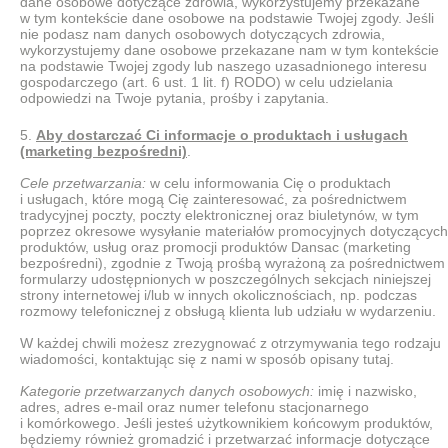
dane osobowe dotyczące zdrowia, wykorzystujemy przekazane
w tym kontekście dane osobowe na podstawie Twojej zgody. Jeśli
nie podasz nam danych osobowych dotyczących zdrowia,
wykorzystujemy dane osobowe przekazane nam w tym kontekście
na podstawie Twojej zgody lub naszego uzasadnionego interesu
gospodarczego (art. 6 ust. 1 lit. f) RODO) w celu udzielania
odpowiedzi na Twoje pytania, prośby i zapytania.
Aby dostarczać Ci informacje o produktach i usługach
(marketing bezpośredni)
.
Cele przetwarzania:
w celu informowania Cię o produktach
i usługach, które mogą Cię zainteresować, za pośrednictwem
tradycyjnej poczty, poczty elektronicznej oraz biuletynów, w tym
poprzez okresowe wysyłanie materiałów promocyjnych dotyczących
produktów, usług oraz promocji produktów Dansac (marketing
bezpośredni), zgodnie z Twoją prośbą wyrażoną za pośrednictwem
formularzy udostępnionych w poszczególnych sekcjach niniejszej
strony internetowej i/lub w innych okolicznościach, np. podczas
rozmowy telefonicznej z obsługą klienta lub udziału w wydarzeniu.
W każdej chwili możesz zrezygnować z otrzymywania tego rodzaju
wiadomości, kontaktując się z nami w sposób opisany tutaj.
Kategorie przetwarzanych danych osobowych:
imię i nazwisko,
adres, adres e-mail oraz numer telefonu stacjonarnego
i komórkowego. Jeśli jesteś użytkownikiem końcowym produktów,
będziemy również gromadzić i przetwarzać informacje dotyczące